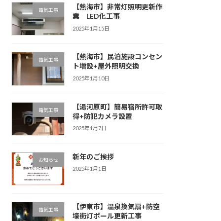
【熱海市】非常灯照明更新作
電気工事
業 LED化工事
2025年1月15日
【熱海市】民泊施設コンセン
電気工事
ト増設+屋外照明交換
2025年1月10日
【湯河原町】簡易宿所許可取
電気工事
得+防犯カメラ設置
2025年1月7日
新年のご挨拶
お知らせ
2025年1月1日
【伊東市】温泉換気扇+防空
電気工事
壕街灯ポール更新工事