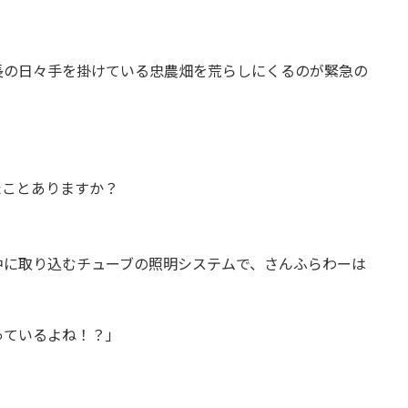
！
長の日々手を掛けている忠農畑を荒らしにくるのが緊急の
たことありますか？
中に取り込むチューブの照明システムで、さんふらわーは
っているよね！？」