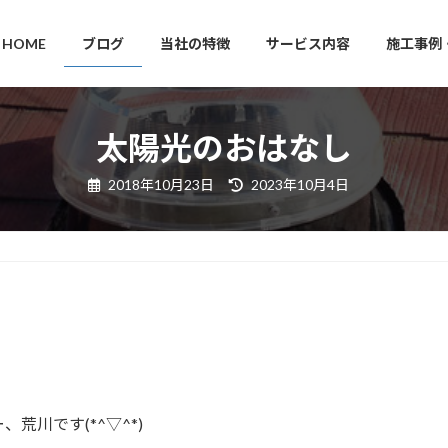
HOME
ブログ
当社の特徴
サービス内容
施工事例
太陽光のおはなし
最
2018年10月23日
2023年10月4日
終
更
新
日
時
:
川です(*^▽^*)