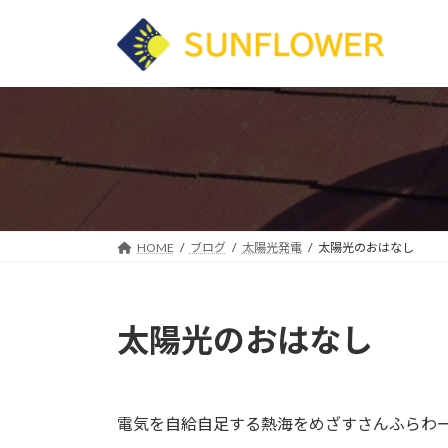
コ
ナ
ン
ビ
テ
ゲ
ン
ー
ツ
シ
へ
ョ
ス
ン
キ
に
ッ
移
プ
動
HOME
ブログ
太陽光発電
太陽光のおはなし
太陽光のおはなし
電気を自給自足する熱海をめざすさんふらわー、荒